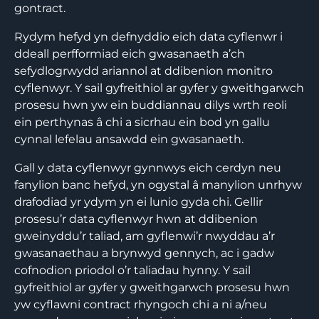
gontract.
Rydym hefyd yn defnyddio eich data cyflenwr i
ddeall perfformiad eich gwasanaeth a’ch
sefydlogrwydd ariannol at ddibenion monitro
cyflenwyr. Y sail gyfreithiol ar gyfer y gweithgarwch
prosesu hwn yw ein buddiannau dilys wrth reoli
ein perthynas â chi a sicrhau ein bod yn gallu
cynnal lefelau ansawdd ein gwasanaeth.
Gall y data cyflenwyr gynnwys eich cerdyn neu
fanylion banc hefyd, yn ogystal â manylion unrhyw
drafodiad yr ydym yn ei lunio gyda chi. Gellir
prosesu’r data cyflenwyr hwn at ddibenion
gweinyddu’r taliad, am gyflenwi’r nwyddau a’r
gwasanaethau a brynwyd gennych, ac i gadw
cofnodion priodol o’r taliadau hynny. Y sail
gyfreithiol ar gyfer y gweithgarwch prosesu hwn
yw cyflawni contract rhyngoch chi a ni a/neu