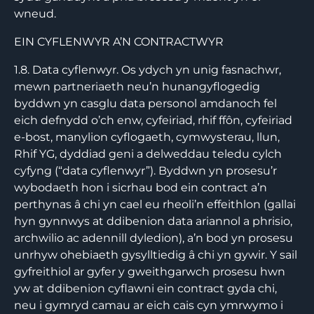
wneud.
EIN CYFLENWYR A’N CONTRACTWYR
1.8. Data cyflenwyr. Os ydych yn unig fasnachwr,
mewn partneriaeth neu’n hunangyflogedig
byddwn yn casglu data personol amdanoch fel
eich defnydd o’ch enw, cyfeiriad, rhif ffôn, cyfeiriad
e-bost, manylion cyflogaeth, cymwysterau, llun,
Rhif YG, dyddiad geni a delweddau teledu cylch
cyfyng (“data cyflenwyr”). Byddwn yn prosesu’r
wybodaeth hon i sicrhau bod ein contract a’n
perthynas â chi yn cael eu rheoli’n effeithlon (gallai
hyn gynnwys at ddibenion data ariannol a phrisio,
archwilio ac adennill dyledion), a’n bod yn prosesu
unrhyw ohebiaeth gysylltiedig â chi yn gywir. Y sail
gyfreithiol ar gyfer y gweithgarwch prosesu hwn
yw at ddibenion cyflawni ein contract gyda chi,
neu i gymryd camau ar eich cais cyn ymrwymo i