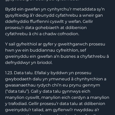
Bydd ein gwefan yn cynhyrchu’r metaddata sy’n
gysylltiedig â’r deunydd cyfathrebu a wneir gan
ddefnyddio ffurflenni cyswllt y wefan. Gellir
prosesu’r data gohebiaeth at ddibenion
cyfathrebu â chi a chadw cofnodion.
Y sail gyfreithiol ar gyfer y gweithgarwch prosesu
hwn yw ein buddiannau cyfreithlon, sef
gweinyddu ein gwefan a’n busnes a chyfathrebu â
defnyddwyr yn briodol.
1.23. Data talu. Efallai y byddwn yn prosesu
gwybodaeth dalu yn ymwneud â chynhyrchion a
gwasanaethau rydych chi’n eu prynu gennym
(“data talu”). Gall y data talu gynnwys eich
manylion cyswllt, manylion eich cerdyn a manylion
y trafodiad. Gellir prosesu’r data talu at ddibenion
gweinyddu’r taliad, am gyflenwi’r nwyddau a’r