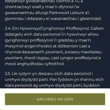
darparwyr gwasanaethau cwmwl a TG a
chontractwyr eraill y mae’n ofynnol i’w
gwasanaethau alluogi Parkwood Leisure a’i
gwmnïau i ddarparu ei wasanaethau i gleientiaid.
2.4. Ein Hyswirwyr/Cynghorwyr Proffesiynol. Gallwn
ddatgelu eich data personol i’n hyswirwyr a/neu
gynghorwyr proffesiynol i’r graddau y mae’n
rhesymol angenrheidiol at ddibenion cael a
chynnal darpariaeth yswiriant, prosesu hawliadau
yswiriant, rheoli risgiau, cael cyngor proffesiynol a
rheoli anghydfodau cyfreithiol.
2.5. Lle rydym yn darparu eich data personol i
unrhyw drydydd parti. Pan fyddwn yn rhannu eich
data personol ag unrhyw drydydd parti, byddwn
yn sicrhau bod y weithred brosesu hon yn cael ei
ddiogelu gan fesurau diogelu priodol gan gynnwys
ARCHEBU AR-LEIN
cytundeb prosesu data addas gyda’r trydydd parti
hwnnw.