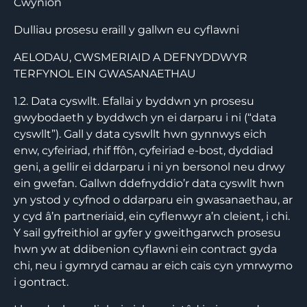
Cwynion
Dulliau prosesu eraill y gallwn eu cyflawni
AELODAU, CWSMERIAID A DEFNYDDWYR
TERFYNOL EIN GWASANAETHAU
1.2. Data cyswllt. Efallai y byddwn yn prosesu
gwybodaeth y byddwch yn ei darparu i ni (“data
cyswllt”). Gall y data cyswllt hwn gynnwys eich
enw, cyfeiriad, rhif ffôn, cyfeiriad e-bost, dyddiad
geni, a gellir ei ddarparu i ni yn bersonol neu drwy
ein gwefan. Gallwn ddefnyddio’r data cyswllt hwn
yn ystod y cyfnod o ddarparu ein gwasanaethau, ar
y cyd â’n partneriaid, ein cyflenwyr a’n cleient, i chi.
Y sail gyfreithiol ar gyfer y gweithgarwch prosesu
hwn yw at ddibenion cyflawni ein contract gyda
chi, neu i gymryd camau ar eich cais cyn ymrwymo
i gontract.