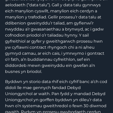
aelodaeth (“data talu”). Gall y data talu gynnwys
eich manylion cyswllt, manylion eich cerdyn a
manylion y trafodiad. Gellir prosesu’r data talu at
ddibenion gweinyddu’r taliad, am gyflenwi’r
nwyddau a’r gwasanaethau a brynwyd, ac i gadw
cofnodion priodol o’r taliadau hynny. Y sail
gyfreithiol ar gyfer y gweithgarwch prosesu hwn
yw cyflawni contract rhyngoch chi a ni a/neu
gymryd camau, ar eich cais, i ymrwymo i gontract
o’r fath, a’n buddiannau cyfreithlon, sef ein
diddordeb mewn gweinyddu ein gwefan a’n
busnes yn briodol.
Byddwn yn storio data rhif eich cyfrif banc a’ch cod
didoli lle mae gennych fandad Debyd
Uniongyrchol ar waith. Pan fydd y mandad Debyd
Uniongyrchol yn gorffen byddwn yn dileu’r data
hwn o’n systemau gweithredol o fewn 30 diwrnod
gwaith. Rydym yn prosesu gwybodaeth cerdyn