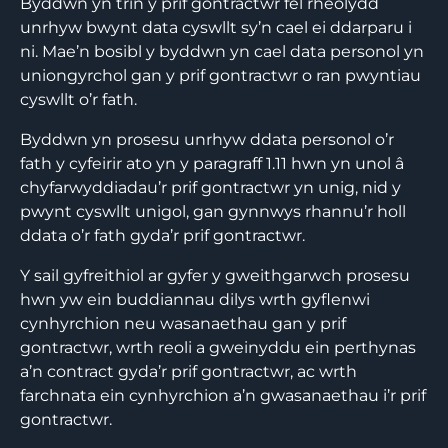
Byddwn yn trin y prif gontractwr fel rheolydd
unrhyw bwynt data cyswllt sy’n cael ei ddarparu i
ni. Mae’n bosibl y byddwn yn cael data personol yn
uniongyrchol gan y prif gontractwr o ran pwyntiau
cyswllt o’r fath.
Byddwn yn prosesu unrhyw ddata personol o’r
fath y cyfeirir ato yn y paragraff 1.11 hwn yn unol â
chyfarwyddiadau’r prif gontractwr yn unig, nid y
pwynt cyswllt unigol, gan gynnwys rhannu’r holl
ddata o’r fath gyda’r prif gontractwr.
Y sail gyfreithiol ar gyfer y gweithgarwch prosesu
hwn yw ein buddiannau dilys wrth gyflenwi
cynhyrchion neu wasanaethau gan y prif
gontractwr, wrth reoli a gweinyddu ein perthynas
a’n contract gyda’r prif gontractwr, ac wrth
farchnata ein cynhyrchion a’n gwasanaethau i’r prif
gontractwr.