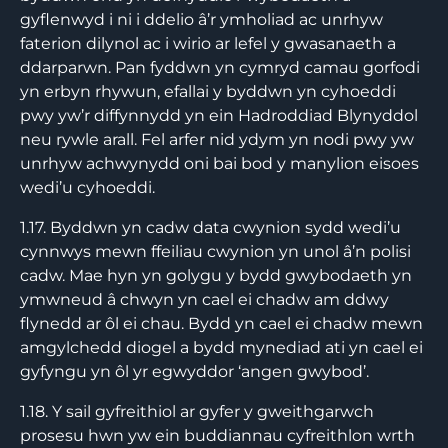
gyflenwyd i ni i ddelio â’r ymholiad ac unrhyw
faterion dilynol ac i wirio ar lefel y gwasanaeth a
ddarparwn. Pan fyddwn yn cymryd camau gorfodi
yn erbyn rhywun, efallai y byddwn yn cyhoeddi
pwy yw’r diffynnydd yn ein Hadroddiad Blynyddol
neu rywle arall. Fel arfer nid ydym yn nodi pwy yw
unrhyw achwynydd oni bai bod y manylion eisoes
wedi’u cyhoeddi.
1.17. Byddwn yn cadw data cwynion sydd wedi’u
cynnwys mewn ffeiliau cwynion yn unol â’n polisi
cadw. Mae hyn yn golygu y bydd gwybodaeth yn
ymwneud â chwyn yn cael ei chadw am ddwy
flynedd ar ôl ei chau. Bydd yn cael ei chadw mewn
amgylchedd diogel a bydd mynediad ati yn cael ei
gyfyngu yn ôl yr egwyddor ‘angen gwybod’.
1.18. Y sail gyfreithiol ar gyfer y gweithgarwch
prosesu hwn yw ein buddiannau cyfreithlon wrth