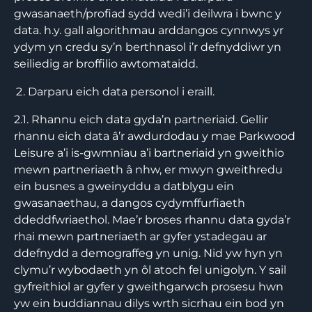
gwasanaeth/profiad sydd wedi’i deilwra i bwnc y
data. h.y. gall algorithmau arddangos cynnwys yr
ydym yn credu sy’n berthnasol i’r defnyddiwr yn
seiliedig ar broffilio awtomataidd.
Darparu eich data personol i eraill.
2.1. Rhannu eich data gyda’n partneriaid. Gellir
rhannu eich data â’r awdurdodau y mae Parkwood
Leisure a’i is-gwmnïau a’i bartneriaid yn gweithio
mewn partneriaeth â nhw, er mwyn gweithredu
ein busnes a gweinyddu a datblygu ein
gwasanaethau, a dangos cydymffurfiaeth
ddeddfwriaethol. Mae’r broses rhannu data gyda’r
rhai mewn partneriaeth ar gyfer ystadegau ar
ddefnydd a demograffeg yn unig. Nid yw hyn yn
clymu’r wybodaeth yn ôl atoch fel unigolyn. Y sail
gyfreithiol ar gyfer y gweithgarwch prosesu hwn
yw ein buddiannau dilys wrth sicrhau ein bod yn