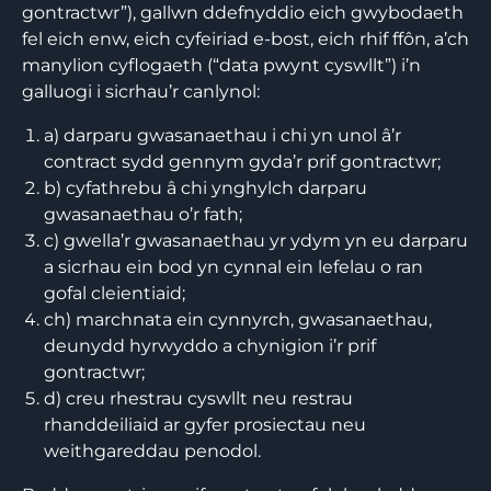
gontractwr”), gallwn ddefnyddio eich gwybodaeth
fel eich enw, eich cyfeiriad e-bost, eich rhif ffôn, a’ch
manylion cyflogaeth (“data pwynt cyswllt”) i’n
galluogi i sicrhau’r canlynol:
a) darparu gwasanaethau i chi yn unol â’r
contract sydd gennym gyda’r prif gontractwr;
b) cyfathrebu â chi ynghylch darparu
gwasanaethau o’r fath;
c) gwella’r gwasanaethau yr ydym yn eu darparu
a sicrhau ein bod yn cynnal ein lefelau o ran
gofal cleientiaid;
ch) marchnata ein cynnyrch, gwasanaethau,
deunydd hyrwyddo a chynigion i’r prif
gontractwr;
d) creu rhestrau cyswllt neu restrau
rhanddeiliaid ar gyfer prosiectau neu
weithgareddau penodol.