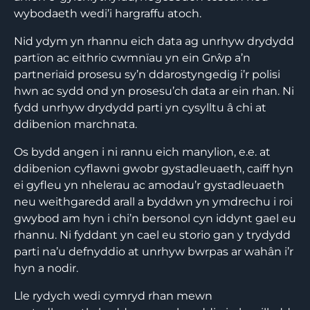
wybodaeth wedi’i hargraffu atoch.
Nid ydym yn rhannu eich data ag unrhyw drydydd
partïon ac eithrio cwmnïau yn ein Grŵp a’n
partneriaid prosesu sy’n ddarostyngedig i’r polisi
hwn ac sydd ond yn prosesu’ch data ar ein rhan. Ni
fydd unrhyw drydydd parti yn cysylltu â chi at
ddibenion marchnata.
Os bydd angen i ni rannu eich manylion, e.e. at
ddibenion cyflawni gwobr gystadleuaeth, caiff hyn
ei gyfleu yn nhelerau ac amodau’r gystadleuaeth
neu weithgaredd arall a byddwn yn ymdrechu i roi
gwybod am hyn i chi’n bersonol cyn iddynt gael eu
rhannu. Ni fyddant yn cael eu storio gan y trydydd
parti na’u defnyddio at unrhyw bwrpas ar wahân i’r
hyn a nodir.
Lle rydych wedi cymryd rhan mewn