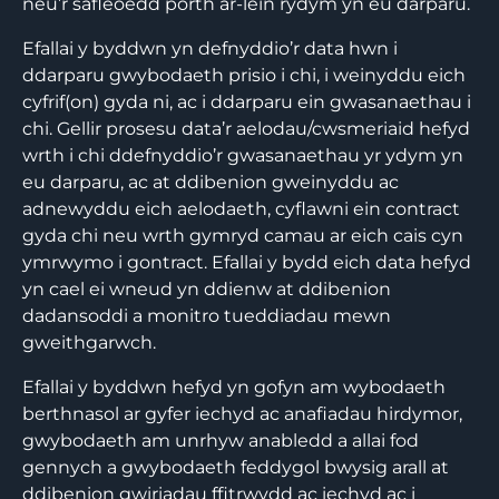
neu’r safleoedd porth ar-lein rydym yn eu darparu.
Efallai y byddwn yn defnyddio’r data hwn i
ddarparu gwybodaeth prisio i chi, i weinyddu eich
cyfrif(on) gyda ni, ac i ddarparu ein gwasanaethau i
chi. Gellir prosesu data’r aelodau/cwsmeriaid hefyd
wrth i chi ddefnyddio’r gwasanaethau yr ydym yn
eu darparu, ac at ddibenion gweinyddu ac
adnewyddu eich aelodaeth, cyflawni ein contract
gyda chi neu wrth gymryd camau ar eich cais cyn
ymrwymo i gontract. Efallai y bydd eich data hefyd
yn cael ei wneud yn ddienw at ddibenion
dadansoddi a monitro tueddiadau mewn
gweithgarwch.
Efallai y byddwn hefyd yn gofyn am wybodaeth
berthnasol ar gyfer iechyd ac anafiadau hirdymor,
gwybodaeth am unrhyw anabledd a allai fod
gennych a gwybodaeth feddygol bwysig arall at
ddibenion gwiriadau ffitrwydd ac iechyd ac i