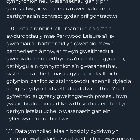
cynhyrchion neu wasanaethau gan y prif
gontractwr, ac wrth reoli a gweinyddu ein
perthynas a’n contract gyda’r prif gontractwr.
1.10. Data a rennir. Gellir rhannu eich data â’r
awdurdodau y mae Parkwood Leisure a’i is-
gwmnïau a’i bartneriaid yn gweithio mewn
partneriaeth â nhw, er mwyn gweithredu a
gweinyddu ein perthynas a’n contract gyda chi,
datblygu ein cynhyrchion a’n gwasanaethau,
systemau a pherthnasau gyda chi, deall eich
gofynion, canfod ac atal troseddu, adennill dyled a
dangos cydymffurfiaeth ddeddfwriaethol. Y sail
gyfreithiol ar gyfer y gweithgarwch prosesu hwn
yw ein buddiannau dilys wrth sicrhau ein bod yn
derbyn lefelau uchel o wasanaeth gan ein
cyflenwyr a’n contractwyr.
1.11. Data ymholiad. Mae’n bosibl y byddwn yn
prosesu gwybodaeth sydd wedi’i chynnwys mewn