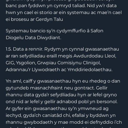
banc pan fyddwn yn cymryd taliad. Nid yw’r data
hwn yn cael ei storio ar ein systemau ac mae’n cael
ei brosesu ar Gerdyn Talu
Systemau bancio sy’n cydymffurfio â Safon
Diogelu Data Diwydiant.
1.5. Data a rennir. Rydym yn cynnal gwasanaethau
ar ran sefydliadau eraill megis Awdurdodau Lleol,
GIG, Ysgolion, Grwpiau Comisiynu Clinigol,
Adrannau’r Llywodraeth ac Ymddiriedolaethau.
Yn aml, caiff y gwasanaethau hyn eu rhedeg o dan
gytundeb masnachfraint neu gontract. Gellir
rhannu data gyda’r sefydliadau hyn ar lefel gryno
ond nid ar lefel y gellir adnabod pobl yn bersonol.
Ar gyfer ein gwasanaethau sy’n ymwneud ag
iechyd, gyda’ch caniatâd chi, efallai y byddwn yn
rhannu gwybodaeth y mae modd ei defnyddio i’ch