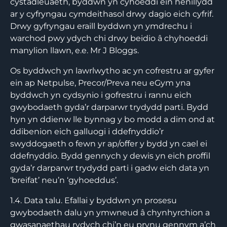
cystadleuaeth, byddwn yn cyhoeddi ein henillydd
ar y cyfryngau cymdeithasol drwy dagio eich cyfrif.
Drwy gyfryngau eraill byddwn yn ymdrechu i
warchod pwy ydych chi drwy beidio â chyhoeddi
manylion llawn, e.e. Mr J Bloggs.
Os byddwch yn lawrlwytho ac yn cofrestru ar gyfer
ein ap Netpulse, Precor/Preva neu eGym yna
byddwch yn cydsynio i gofrestru i rannu eich
gwybodaeth gyda’r darparwr trydydd parti. Bydd
hyn yn ddienw lle bynnag y bo modd a dim ond at
ddibenion eich galluogi i ddefnyddio’r
swyddogaeth o fewn yr ap/offer y bydd yn cael ei
ddefnyddio. Bydd gennych y dewis yn eich proffil
gyda’r darparwr trydydd parti i gadw eich data yn
‘breifat’ neu’n ‘gyhoeddus’.
1.4. Data talu. Efallai y byddwn yn prosesu
gwybodaeth dalu yn ymwneud â chynhyrchion a
gwasanaethau rydych chi’n eu prynu gennym a’ch