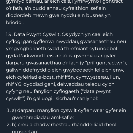
gymryd camau, ar eich cais, i ymrwymo i gontract
o’r fath, a’n buddiannau cyfreithlon, sef ein
diddordeb mewn gweinyddu ein busnes yn
briodol.
1.9. Data Pwynt Cyswllt. Os ydych yn cael eich
cyflogi gan gyflenwr nwyddau, gwasanaethau neu
ymgynghoriaeth sydd â threfniant cytundebol
gyda Parkwood Leisure a’i is-gwmnïau ar gyfer
darparu gwasanaethau o’r fath (y “prif gontractwr”),
gallwn ddefnyddio eich gwybodaeth fel eich enw,
eich cyfeiriad e-bost, rhif ffôn, cymwysterau, llun,
rhif YG, dyddiad geni, delweddau teledu cylch
cyfyng neu fanylion cyflogaeth (“data pwynt
cyswllt”) i’n galluogi i sicrhau’r canlynol:
a) darparu manylion cyswllt cyflenwr ar gyfer ein
gweithrediadau aml-safle;
b) creu a chadw rhestrau rhanddeiliaid rheoli
prosiectau;