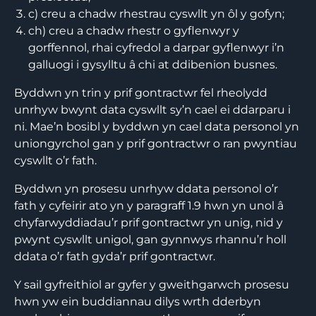
c) creu a chadw rhestrau cyswllt yn ôl y gofyn;
ch) creu a chadw rhestr o gyflenwyr y
gorffennol, rhai cyfredol a darpar gyflenwyr i’n
galluogi i gysylltu â chi at ddibenion busnes.
Byddwn yn trin y prif gontractwr fel rheolydd
unrhyw bwynt data cyswllt sy’n cael ei ddarparu i
ni. Mae’n bosibl y byddwn yn cael data personol yn
uniongyrchol gan y prif gontractwr o ran pwyntiau
cyswllt o’r fath.
Byddwn yn prosesu unrhyw ddata personol o’r
fath y cyfeirir ato yn y paragraff 1.9 hwn yn unol â
chyfarwyddiadau’r prif gontractwr yn unig, nid y
pwynt cyswllt unigol, gan gynnwys rhannu’r holl
ddata o’r fath gyda’r prif gontractwr.
Y sail gyfreithiol ar gyfer y gweithgarwch prosesu
hwn yw ein buddiannau dilys wrth dderbyn