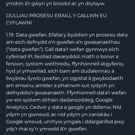
ymdrin â’r gŵyn yn briodol ac yn dryloyw.
DULLIAU PROSESU ERAILL Y GALLWN EU
CYFLAWNI
1.19. Data gwefan. Efallai y byddwn yn prosesu data
am eich defnydd o’n gwefan a’n gwasanaethau
(“data gwefan”). Gall data’r wefan gynnwys eich
cyfeiriad IP, lleoliad daearyddol, math o borwr a
fersiwn, system weithredu, ffynhonnell atgyfeirio,
hyd yr ymweliad, eich barn am dudalennau a
llwybrau llywio gwefan, yn ogystal â gwybodaeth
am amseru, amlder a phatrwm sut rydych yn
defnyddio’r gwasanaeth. Ffynhonnell data’r wefan
yw ein system olrhain dadansoddeg, Google
Analytics. Cedwir y data a gesglir yn ddienw. Nid
ydym yn gwneud, ac nid ydym yn caniatáu i
Google wneud, unrhyw ymgais i ddarganfod pwy
ydy’r rhai sy’n ymweld â’n gwefan.