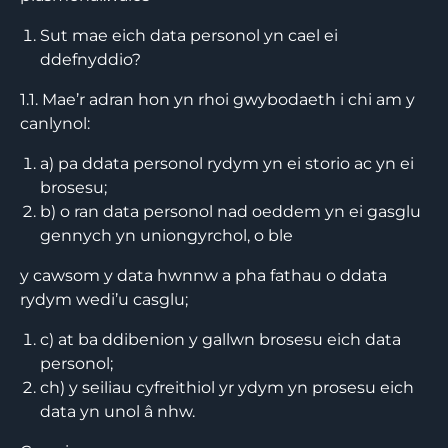
Sut mae eich data personol yn cael ei
ddefnyddio?
1.1. Mae’r adran hon yn rhoi gwybodaeth i chi am y
canlynol:
a) pa ddata personol rydym yn ei storio ac yn ei
brosesu;
b) o ran data personol nad oeddem yn ei gasglu
gennych yn uniongyrchol, o ble
y cawsom y data hwnnw a pha fathau o ddata
rydym wedi’u casglu;
c) at ba ddibenion y gallwn brosesu eich data
personol;
ch) y seiliau cyfreithiol yr ydym yn prosesu eich
data yn unol â nhw.