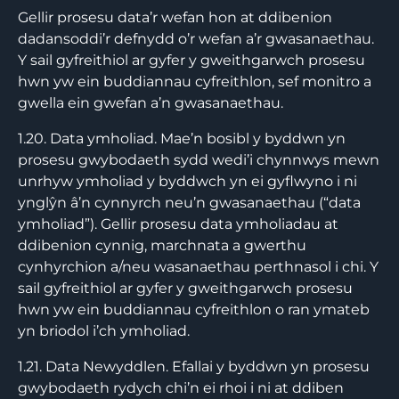
Gellir prosesu data’r wefan hon at ddibenion
dadansoddi’r defnydd o’r wefan a’r gwasanaethau.
Y sail gyfreithiol ar gyfer y gweithgarwch prosesu
hwn yw ein buddiannau cyfreithlon, sef monitro a
gwella ein gwefan a’n gwasanaethau.
1.20. Data ymholiad. Mae’n bosibl y byddwn yn
prosesu gwybodaeth sydd wedi’i chynnwys mewn
unrhyw ymholiad y byddwch yn ei gyflwyno i ni
ynglŷn â’n cynnyrch neu’n gwasanaethau (“data
ymholiad”). Gellir prosesu data ymholiadau at
ddibenion cynnig, marchnata a gwerthu
cynhyrchion a/neu wasanaethau perthnasol i chi. Y
sail gyfreithiol ar gyfer y gweithgarwch prosesu
hwn yw ein buddiannau cyfreithlon o ran ymateb
yn briodol i’ch ymholiad.
1.21. Data Newyddlen. Efallai y byddwn yn prosesu
gwybodaeth rydych chi’n ei rhoi i ni at ddiben