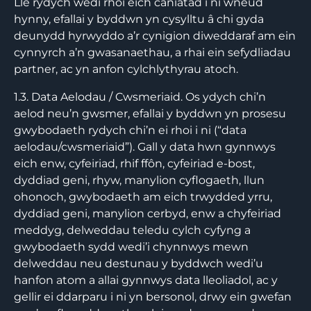
Lle rydych wedi rhoi eich caniatâd i ni wneud
hynny, efallai y byddwn yn cysylltu â chi gyda
deunydd hyrwyddo a’r cynigion diweddaraf am ein
cynnyrch a’n gwasanaethau, a rhai ein sefydliadau
partner, ac yn anfon cylchlythyrau atoch.
1.3. Data Aelodau / Cwsmeriaid. Os ydych chi’n
aelod neu’n gwsmer, efallai y byddwn yn prosesu
gwybodaeth rydych chi’n ei rhoi i ni (“data
aelodau/cwsmeriaid”). Gall y data hwn gynnwys
eich enw, cyfeiriad, rhif ffôn, cyfeiriad e-bost,
dyddiad geni, rhyw, manylion cyflogaeth, llun
ohonoch, gwybodaeth am eich trwydded yrru,
dyddiad geni, manylion cerbyd, enw a chyfeiriad
meddyg, delweddau teledu cylch cyfyng a
gwybodaeth sydd wedi’i chynnwys mewn
delweddau neu destunau y byddwch wedi’u
hanfon atom a allai gynnwys data lleoliadol, ac y
gellir ei ddarparu i ni yn bersonol, drwy ein gwefan