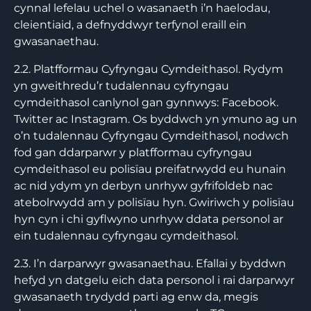
cynnal lefelau uchel o wasanaeth i’n haelodau,
cleientiaid, a defnyddwyr terfynol eraill ein
gwasanaethau.
2.2. Platfformau Cyfryngau Cymdeithasol. Rydym
yn gweithredu’r tudalennau cyfryngau
cymdeithasol canlynol gan gynnwys: Facebook.
Twitter ac Instagram. Os byddwch yn ymuno ag un
o’n tudalennau Cyfryngau Cymdeithasol, nodwch
fod gan ddarparwr y platfformau cyfryngau
cymdeithasol eu polisïau preifatrwydd eu hunain
ac nid ydym yn derbyn unrhyw gyfrifoldeb nac
atebolrwydd am y polisïau hyn. Gwiriwch y polisïau
hyn cyn i chi gyflwyno unrhyw ddata personol ar
ein tudalennau cyfryngau cymdeithasol.
2.3. I’n darparwyr gwasanaethau. Efallai y byddwn
hefyd yn datgelu eich data personol i rai darparwyr
gwasanaeth trydydd parti ag enw da, megis