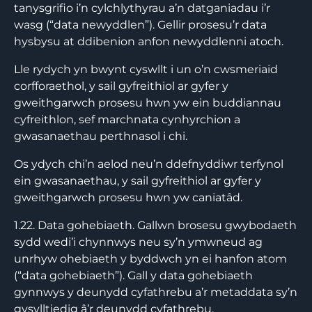
tanysgrifio i’n cylchlythyrau a’n datganiadau i’r
wasg (“data newyddlen”). Gellir prosesu’r data
hysbysu at ddibenion anfon newyddlenni atoch.
Lle rydych yn bwynt cyswllt i un o’n cwsmeriaid
corfforaethol, y sail gyfreithiol ar gyfer y
gweithgarwch prosesu hwn yw ein buddiannau
cyfreithlon, sef marchnata cynhyrchion a
gwasanaethau perthnasol i chi.
Os ydych chi’n aelod neu’n ddefnyddiwr terfynol
ein gwasanaethau, y sail gyfreithiol ar gyfer y
gweithgarwch prosesu hwn yw caniatâd.
1.22. Data gohebiaeth. Gallwn brosesu gwybodaeth
sydd wedi’i chynnwys neu sy’n ymwneud ag
unrhyw ohebiaeth y byddwch yn ei hanfon atom
(“data gohebiaeth”). Gall y data gohebiaeth
gynnwys y deunydd cyfathrebu a’r metaddata sy’n
gysylltiedig â’r deunydd cyfathrebu.