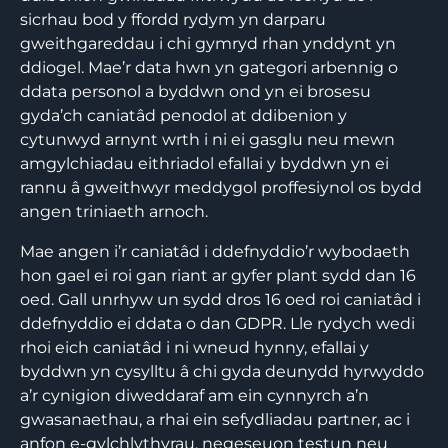
sicrhau bod y ffordd rydym yn darparu
gweithgareddau i chi gymryd rhan ynddynt yn
ddiogel. Mae’r data hwn yn gategori arbennig o
ddata personol a byddwn ond yn ei brosesu
gyda’ch caniatâd penodol at ddibenion y
cytunwyd arnynt wrth i ni ei gasglu neu mewn
amgylchiadau eithriadol efallai y byddwn yn ei
rannu â gweithwyr meddygol proffesiynol os bydd
angen triniaeth arnoch.
Mae angen i’r caniatâd i ddefnyddio’r wybodaeth
hon gael ei roi gan riant ar gyfer plant sydd dan 16
oed. Gall unrhyw un sydd dros 16 oed roi caniatâd i
ddefnyddio ei ddata o dan GDPR. Lle rydych wedi
rhoi eich caniatâd i ni wneud hynny, efallai y
byddwn yn cysylltu â chi gyda deunydd hyrwyddo
a’r cynigion diweddaraf am ein cynnyrch a’n
gwasanaethau, a rhai ein sefydliadau partner, ac i
anfon e-gylchlythyrau, negeseuon testun neu