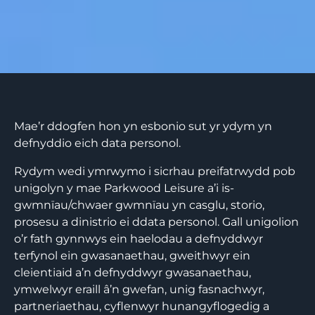
Mae’r ddogfen hon yn esbonio sut yr ydym yn
defnyddio eich data personol.
Rydym wedi ymrwymo i sicrhau preifatrwydd pob
unigolyn y mae Parkwood Leisure a’i is-
gwmnïau/chwaer gwmnïau yn casglu, storio,
prosesu a dinistrio ei ddata personol. Gall unigolion
o’r fath gynnwys ein haelodau a defnyddwyr
terfynol ein gwasanaethau, gweithwyr ein
cleientiaid a’n defnyddwyr gwasanaethau,
ymwelwyr eraill â’n gwefan, unig fasnachwyr,
partneriaethau, cyflenwyr hunangyflogedig a