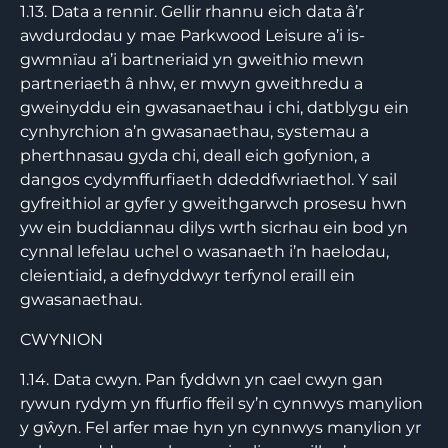
1.13. Data a rennir. Gellir rhannu eich data â’r
awdurdodau y mae Parkwood Leisure a’i is-
gwmnïau a’i bartneriaid yn gweithio mewn
partneriaeth â nhw, er mwyn gweithredu a
gweinyddu ein gwasanaethau i chi, datblygu ein
cynhyrchion a’n gwasanaethau, systemau a
pherthnasau gyda chi, deall eich gofynion, a
dangos cydymffurfiaeth ddeddfwriaethol. Y sail
gyfreithiol ar gyfer y gweithgarwch prosesu hwn
yw ein buddiannau dilys wrth sicrhau ein bod yn
cynnal lefelau uchel o wasanaeth i’n haelodau,
cleientiaid, a defnyddwyr terfynol eraill ein
gwasanaethau.
CWYNION
1.14. Data cwyn. Pan fyddwn yn cael cwyn gan
rywun rydym yn ffurfio ffeil sy’n cynnwys manylion
y gŵyn. Fel arfer mae hyn yn cynnwys manylion yr