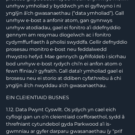
unrhyw ymholiad y byddwch yn ei gyflwyno i ni
ynglŷn â’ch gwasanaethau (“data ymholiad”). Gall
unrhyw e-bost a anfonir atom, gan gynnwys
unrhyw atodiadau, gael ei fonitro a’i ddefnyddio
gennym am resymau diogelwch ac i fonitro
cydymffurfiaeth â pholisi swyddfa. Gellir defnyddio
prosesau monitro e-bost neu feddalwedd
rhwystro hefyd. Mae gennych gyfrifoldeb i sicrhau
bod unrhyw e-bost rydych chi’n ei anfon atom o
fewn ffiniau’r gyfraith. Gall data’r ymholiad gael ei
brosesu neu ei storio at ddiben cyfathrebu â chi
ynglŷn â’ch nwyddau a’ch gwasanaethau.
EIN CLEIENTIAID BUSNES
1.12. Data Pwynt Cyswllt. Os ydych yn cael eich
cyflogi gan un o’n cleientiaid corfforaethol, sydd â
threfniant cytundebol gyda Parkwood a’i is-
gwmnïau ar gyfer darparu gwasanaethau (y “prif