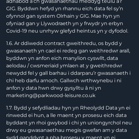
adnabod â’ch gwasanaethau meddyg teulu a’r
GIG. Byddwn hefyd yn rhannu eich data fel sy’n
ofynnol gan system Olrhain y GIG. Mae hyn yn
ofyniad gan y Llywodraeth yn y frwydr yn erbyn
Covid-19 neu unrhyw glefyd heintus yn y dyfodol.
1.6. Ar ddiwedd contract gweithredu, os bydd y
gwasanaeth yn cael ei redeg gan weithredwr arall,
byddwn yn anfon eich manylion cyswllt, data
aelodau / cwsmeriaid ymlaen at y gweithredwr
newydd fel y gall barhau i ddarparu’r gwasanaeth i
chi heb darfu arnoch. Gallwch wrthwynebu i ni
anfon y data hwn drwy gysylltu â ni yn
marketing@parkwood-leisure.co.uk
1.7. Bydd y sefydliadau hyn yn Rheolydd Data yn ei
rinwedd ei hun, a lle maent yn prosesu eich data
byddant yn rhoi gwybod i chi yn uniongyrchol neu
drwy eu gwasanaethau megis gwefan am y data
sydd ganddynt a pha brosesu y maent yn ei