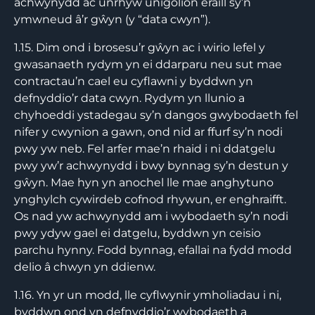
achwynydd ac unrhyw unigolion eraill sy’n
ymwneud â’r gŵyn (y “data cwyn”).
1.15. Dim ond i brosesu’r gŵyn ac i wirio lefel y
gwasanaeth rydym yn ei ddarparu neu sut mae
contractau’n cael eu cyflawni y byddwn yn
defnyddio’r data cwyn. Rydym yn llunio a
chyhoeddi ystadegau sy’n dangos gwybodaeth fel
nifer y cwynion a gawn, ond nid ar ffurf sy’n nodi
pwy yw neb. Fel arfer mae’n rhaid i ni ddatgelu
pwy yw’r achwynydd i bwy bynnag sy’n destun y
gŵyn. Mae hyn yn anochel lle mae anghytuno
ynghylch cywirdeb cofnod rhywun, er enghraifft.
Os nad yw achwynydd am i wybodaeth sy’n nodi
pwy ydyw gael ei datgelu, byddwn yn ceisio
parchu hynny. Fodd bynnag, efallai na fydd modd
delio â chwyn yn ddienw.
1.16. Yn yr un modd, lle cyflwynir ymholiadau i ni,
byddwn ond yn defnyddio’r wybodaeth a