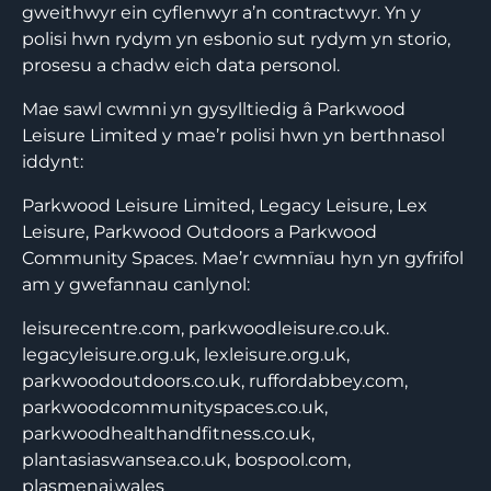
gweithwyr ein cyflenwyr a’n contractwyr. Yn y
polisi hwn rydym yn esbonio sut rydym yn storio,
prosesu a chadw eich data personol.
Mae sawl cwmni yn gysylltiedig â Parkwood
Leisure Limited y mae’r polisi hwn yn berthnasol
iddynt:
Parkwood Leisure Limited, Legacy Leisure, Lex
Leisure, Parkwood Outdoors a Parkwood
Community Spaces. Mae’r cwmnïau hyn yn gyfrifol
am y gwefannau canlynol:
leisurecentre.com, parkwoodleisure.co.uk.
legacyleisure.org.uk, lexleisure.org.uk,
parkwoodoutdoors.co.uk, ruffordabbey.com,
parkwoodcommunityspaces.co.uk,
parkwoodhealthandfitness.co.uk,
plantasiaswansea.co.uk, bospool.com,
plasmenai.wales