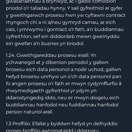
gwasanaethau a brynwyd, ac i gadw cofnodion
priodol o’r taliadau hynny. Y sail gyfreithiol ar gyfer
y gweithgarwch prosesu hwn yw cyflawni contract
rhyngoch chi a ni a/neu gymryd camau, ar eich
cais, i ymrwymo i gontract o’r fath, a’n buddiannau
cyfreithlon, sef ein diddordeb mewn gweinyddu
ein gwefan a’n busnes yn briodol.
1.24. Gweithgareddau prosesu eraill. Yn
ychwanegol at y dibenion penodol y gallwn
brosesu eich data personol a nodir uchod, gallwn
hefyd brosesu unrhyw un o’ch data personol pan
fo angen prosesu o’r fath er mwyn cydymffurfio â
rhwymedigaeth gyfreithiol yr ydym yn
ddarostyngedig iddo, neu er mwyn diogelu eich
buddiannau hanfodol neu fuddiannau hanfodol
person naturiol arall.
1.3 Proffilio. Efallai y byddwn hefyd yn defnyddio
proses broffilio awtomataidd i ddarparu