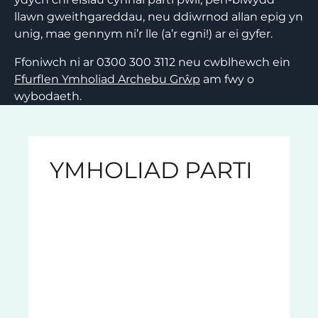
llawn gweithgareddau, neu ddiwrnod allan epig yn
unig, mae gennym ni’r lle (a’r egni!) ar ei gyfer.
Ffoniwch ni ar 0300 300 3112 n
eu cwblhewch ein
Ffurflen Ymholiad Archebu Grŵp
am fwy o
wybodaeth.
YMHOLIAD PARTI