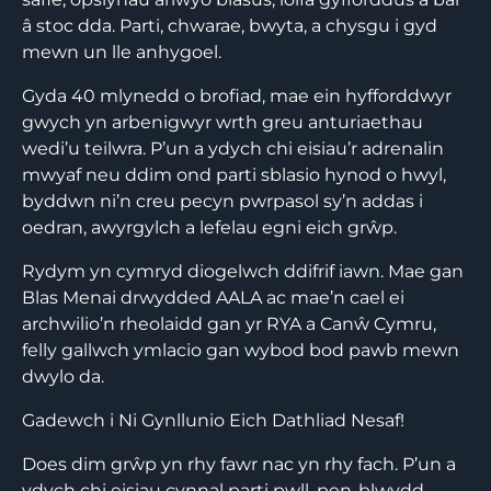
â stoc dda. Parti, chwarae, bwyta, a chysgu i gyd
mewn un lle anhygoel.
Gyda 40 mlynedd o brofiad, mae ein hyfforddwyr
gwych yn arbenigwyr wrth greu anturiaethau
wedi’u teilwra. P’un a ydych chi eisiau’r adrenalin
mwyaf neu ddim ond parti sblasio hynod o hwyl,
byddwn ni’n creu pecyn pwrpasol sy’n addas i
oedran, awyrgylch a lefelau egni eich grŵp.
Rydym yn cymryd diogelwch ddifrif iawn. Mae gan
Blas Menai drwydded AALA ac mae’n cael ei
archwilio’n rheolaidd gan yr RYA a Canŵ Cymru,
felly gallwch ymlacio gan wybod bod pawb mewn
dwylo da.
Gadewch i Ni Gynllunio Eich Dathliad Nesaf!
Does dim grŵp yn rhy fawr nac yn rhy fach. P’un a
ydych chi eisiau cynnal parti pwll, pen-blwydd