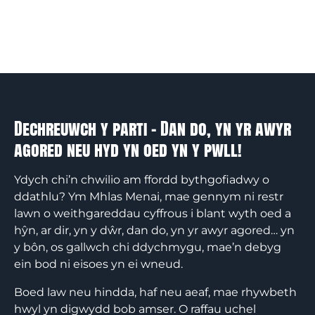
Dechreuwch y parti – Dan do, yn yr awyr
agored neu hyd yn oed yn y pwll!
Ydych chi’n chwilio am ffordd bythgofiadwy o
ddathlu? Ym Mhlas Menai, mae gennym ni restr
lawn o weithgareddau cyffrous i blant wyth oed a
hŷn, ar dir, yn y dŵr, dan do, yn yr awyr agored… yn
y bôn, os gallwch chi ddychmygu, mae’n debyg
ein bod ni eisoes yn ei wneud.
Boed law neu hindda, haf neu aeaf, mae rhywbeth
hwyl yn digwydd bob amser. O raffau uchel