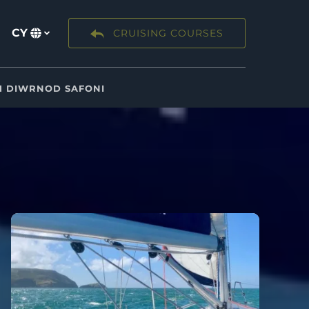
CY
CRUISING COURSES
Dewiswch
eich
iaith
1 DIWRNOD SAFONI