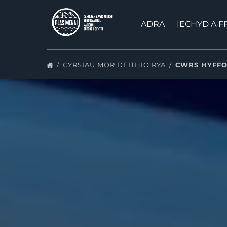
Neidio i lywio cynradd
Neidio i’r cynnwys
Neidio i’r troedyn
ADRA
IECHYD A 
CYRSIAU MOR DEITHIO RYA
CWRS HYFFO