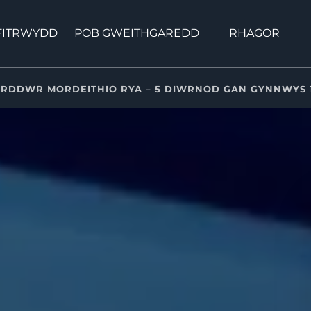
Open Pob Gweithgaredd Menu
Open More Menu
FFITRWYDD
POB GWEITHGAREDD
RHAGOR
RDDWR MORDEITHIO RYA – 5 DIWRNOD GAN GYNNWYS 