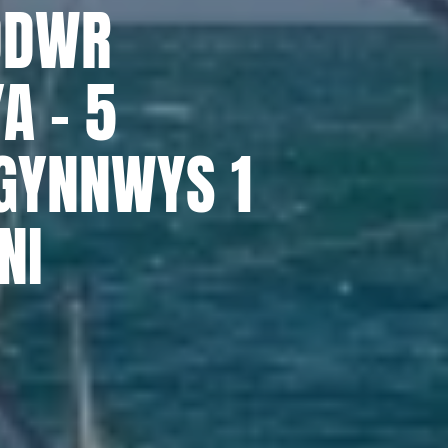
DDWR
A – 5
GYNNWYS 1
NI