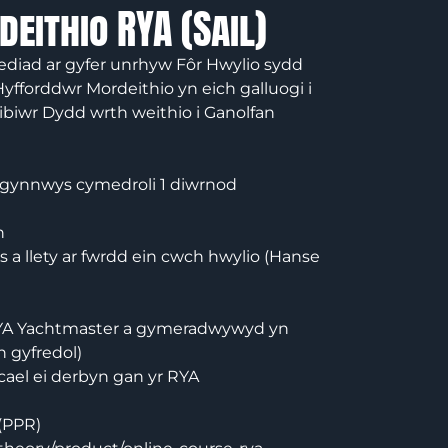
ithio RYA (Sail)
ediad ar gyfer unrhyw Fôr Hwylio sydd
fforddwr Mordeithio yn eich galluogi i
biwr Dydd wrth weithio i Ganolfan
 gynnwys cymedroli 1 diwrnod
h
 a llety ar fwrdd ein cwch hwylio (Hanse
 RYA Yachtmaster a gymeradwywyd yn
n gyfredol)
 cael ei derbyn gan yr RYA
 (PPR)