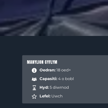
MANYLION CYFLYM
Oedran:
18 oed+
Capasiti:
4 o bobl
Hyd:
5 diwrnod
Lefel:
Uwch