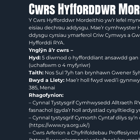
Cwrs Hyfforddwr Morde
Y Cwrs Hyfforddwr Mordeithio yw’r lefel myn
eisiau dechrau addysgu. Mae’r cymhwyster Hy
ddysgu cyrsiau ymarferol Criw Cymwys a Gwi
Hyfforddi RYA.
Ynglŷn â’r cwrs –
Hyd:
5 diwrnod o hyfforddiant ansawdd gan
(uchafswm o 4 myfyriwr)
Taith:
Nos Sul 7yh tan brynhawn Gwener 5y
Bwyd a Llety:
Mae’r holl fwyd wedi’i gynnwys
385, Menai
Rhagofynion:
– Cynnal Tystysgrif Cymhwysedd Alltraeth
fasnachol (gyda’r holl ardystiad cysylltiedig y
– Cynnal tystysgrif Cymorth Cyntaf dilys sy’n
(https://www.rya.org.uk/)
– Cwrs Arferion a Chyfrifoldebau Proffesiynol