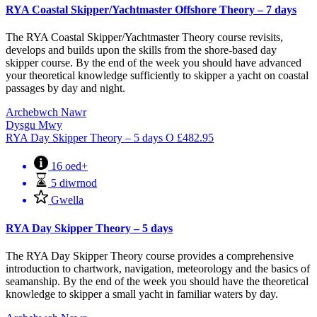
RYA Coastal Skipper/Yachtmaster Offshore Theory – 7 days
The RYA Coastal Skipper/Yachtmaster Theory course revisits,
develops and builds upon the skills from the shore-based day
skipper course. By the end of the week you should have advanced
your theoretical knowledge sufficiently to skipper a yacht on coastal
passages by day and night.
Archebwch Nawr
Dysgu Mwy
RYA Day Skipper Theory – 5 days
O
£
482.95
16 oed+
5 diwrnod
Gwella
RYA Day Skipper Theory – 5 days
The RYA Day Skipper Theory course provides a comprehensive
introduction to chartwork, navigation, meteorology and the basics of
seamanship. By the end of the week you should have the theoretical
knowledge to skipper a small yacht in familiar waters by day.