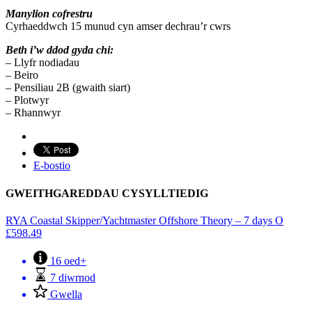
Manylion cofrestru
Cyrhaeddwch 15 munud cyn amser dechrau’r cwrs
Beth i’w ddod gyda chi:
– Llyfr nodiadau
– Beiro
– Pensiliau 2B (gwaith siart)
– Plotwyr
– Rhannwyr
E-bostio
GWEITHGAREDDAU CYSYLLTIEDIG
RYA Coastal Skipper/Yachtmaster Offshore Theory – 7 days
O
£
598.49
16 oed+
7 diwrnod
Gwella