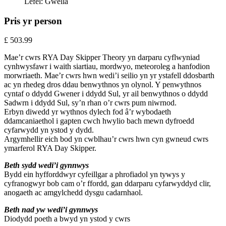
Lefel:
Gwella
Pris yr person
£
503.99
Mae’r cwrs RYA Day Skipper Theory yn darparu cyflwyniad
cynhwysfawr i waith siartiau, mordwyo, meteoroleg a hanfodion
morwriaeth. Mae’r cwrs hwn wedi’i seilio yn yr ystafell ddosbarth
ac yn rhedeg dros ddau benwythnos yn olynol. Y penwythnos
cyntaf o ddydd Gwener i ddydd Sul, yr ail benwythnos o ddydd
Sadwrn i ddydd Sul, sy’n rhan o’r cwrs pum niwrnod.
Erbyn diwedd yr wythnos dylech fod â’r wybodaeth
ddamcaniaethol i gapten cwch hwylio bach mewn dyfroedd
cyfarwydd yn ystod y dydd.
Argymhellir eich bod yn cwblhau’r cwrs hwn cyn gwneud cwrs
ymarferol RYA Day Skipper.
Beth sydd wedi’i gynnwys
Bydd ein hyfforddwyr cyfeillgar a phrofiadol yn tywys y
cyfranogwyr bob cam o’r ffordd, gan ddarparu cyfarwyddyd clir,
anogaeth ac amgylchedd dysgu cadarnhaol.
Beth nad yw wedi’i gynnwys
Diodydd poeth a bwyd yn ystod y cwrs