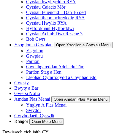
Cyrsiau hwylfyrddio RYA
Cyrsiau Caiacio Môr
Cyrsiau Ieuenctid – Dan 16 oed
Cyrsiau theori achrededig RYA
Cyrsiau Hwylio RYA
Hyfforddiant Hyfforddwr
Cyrsiau Achub Dwr Rescue 3
Bob Cwrs
Ysoglion a Grwpiau
Open Ysoglion a Grwpiau Menu
Ysgolion
Grwpiau
Partïon
Gweithgareddau Adeiladu Tîm
Partïon Stag a Hen
Lleoliad Cyfarfodydd a Chynhadledd
Gwesty
Bwyty a Bar
Gwersi Nofio
Amdan Plas Menai
Open Amdan Plas Menai Menu
Ynglyn A Plas Menai
Swyddi
Gwybodaeth Cyswllt
Rhagor
Open More Menu
Dewiswch eich iaith
CY