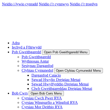
Neidio i lywio cynradd
Neidio i’r cynnwys
Neidio i’r troedyn
Adra
Iechyd a Ffitrwydd
Pob Gweithgaredd
Open Pob Gweithgaredd Menu
Pob Gweithgaredd
Wythnosau Antur
Sesiynau Darganfod
Clybiau Cymunedol
Open Clybiau Cymunedol Menu
Darganfod Caiacio
Sgwad Hwylio Dreigiau Menai
Sgwad Hwylfyrddio Dreigiau Menai
Clwb Gweithgareddau Dreigiau Menai
Bob Cwrs
Open Bob Cwrs Menu
Cyrsiau Cwch Pwer RYA
Cyrsiau Wingsurfio a Wingfoil RYA
Cyrsiau Mor Deithio RYA