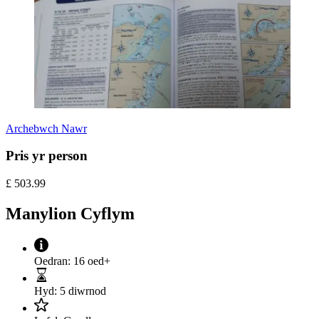
Archebwch Nawr
Pris yr person
£
503.99
Manylion Cyflym
Oedran:
16 oed+
Hyd:
5 diwrnod