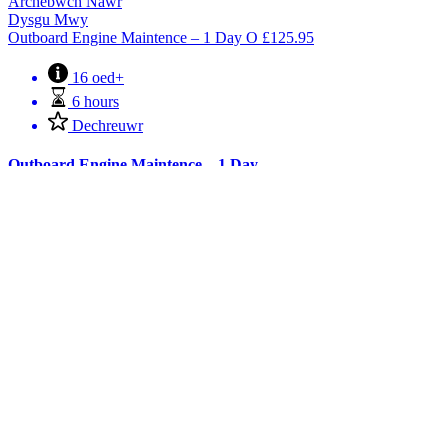
Archebwch Nawr
Dysgu Mwy
Outboard Engine Maintence – 1 Day
O
£
125.95
16 oed+
6 hours
Dechreuwr
Outboard Engine Maintence – 1 Day
This course is designed for all boating people and could make the
difference between a lovely day out only to be ruined by an engine
failing to start or breaking down. It will give you the basic skills and
the confidence to look after and maintain a typical 4 stroke outboard
engine.
Archebwch Nawr
Dysgu Mwy