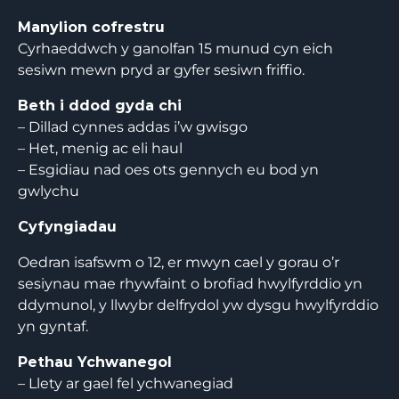
Manylion cofrestru
Cyrhaeddwch y ganolfan 15 munud cyn eich
sesiwn mewn pryd ar gyfer sesiwn friffio.
Beth i ddod gyda chi
– Dillad cynnes addas i’w gwisgo
– Het, menig ac eli haul
– Esgidiau nad oes ots gennych eu bod yn
gwlychu
Cyfyngiadau
Oedran isafswm o 12, er mwyn cael y gorau o’r
sesiynau mae rhywfaint o brofiad hwylfyrddio yn
ddymunol, y llwybr delfrydol yw dysgu hwylfyrddio
yn gyntaf.
Pethau Ychwanegol
– Llety ar gael fel ychwanegiad