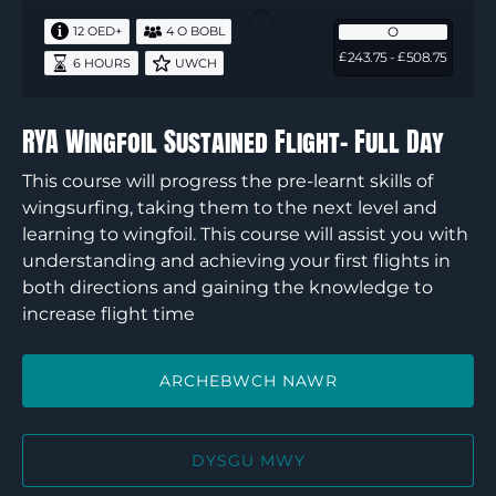
Flight-
O
12 OED+
4 O BOBL
Full
243.75 -
508.75
£
£
6 HOURS
UWCH
Day
RYA Wingfoil Sustained Flight- Full Day
This course will progress the pre-learnt skills of
wingsurfing, taking them to the next level and
learning to wingfoil. This course will assist you with
understanding and achieving your first flights in
both directions and gaining the knowledge to
increase flight time
ARCHEBWCH NAWR
DYSGU MWY