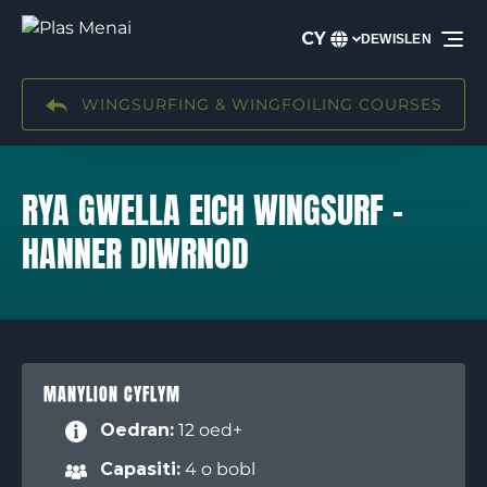
Neidio i lywio cynradd
Neidio i’r cynnwys
Neidio i’r troedyn
CY
DEWISLEN
Dewiswch
eich
iaith
WINGSURFING & WINGFOILING COURSES
RYA GWELLA EICH WINGSURF –
HANNER DIWRNOD
MANYLION CYFLYM
Oedran:
12 oed+
Capasiti:
4 o bobl