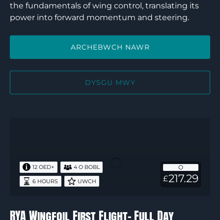
the fundamentals of wing control, translating its
power into forward momentum and steering.
ARCHEBWCH NAWR
DYSGU MWY
RYA
Wingfoil
First
Flight-
O
12 OED+
4 O BOBL
Full
217.29
£
6 HOURS
UWCH
Day
RYA Wingfoil First Flight- Full Day