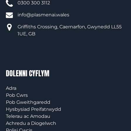
0300 300 3112
info@plasmenai.wales
Griffiths Crossing, Caernarfon, Gwynedd LL55
1UE, GB
DOLENNI CYFLYM
Adra
Pob Cwrs
Pob Gweithgaredd
Hysbysiad Preifatrwydd
Telerau ac Amodau
Achredu a Diogelwch
Polisi Cwcis