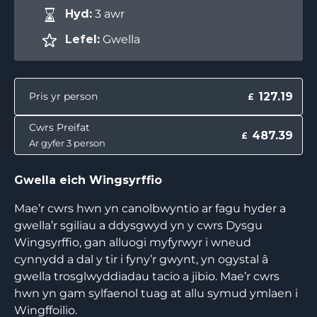
Hyd:
3 awr
Lefel:
Gwella
127.19
Pris yr person
£
Cwrs Preifat
487.39
£
Ar gyfer 3 person
Gwella eich Wingsyrffio
Mae’r cwrs hwn yn canolbwyntio ar fagu hyder a
gwella’r sgiliau a ddysgwyd yn y cwrs Dysgu
Wingsyrffio, gan alluogi myfyrwyr i wneud
cynnydd a dal y tir i fyny’r gwynt, yn ogystal â
gwella trosglwyddiadau tacio a jibio. Mae’r cwrs
hwn yn gam sylfaenol tuag at allu symud ymlaen i
Wingffoilio.