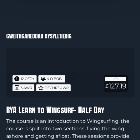
GWEITHGAREDDAU CYSYLLTIEDIG
RYA
Learn
to
Wingsurf-
O
12 OED+
4 O BOBL
Half
127.19
£
3 AWR
DECHREUWR
Day
RYA Learn to Wingsurf- Half Day
The course is an introduction to Wingsurfing, the
course is split into two sections, flying the wing
ashore and getting afloat. These sessions provide