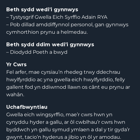
Beth sydd wedi’i gynnwys
– Tystysgrif Gwella Eich Syrffio Adain RYA
– Pob dillad amddiffynnol personol, gan gynnwys
cymhorthion prynu a helmedau.
Beth sydd ddim wedi’i gynnwys
– Diodydd Poeth a bwyd
Yr Cwrs
Fel arfer, mae cyrsiau’n rhedeg trwy ddechrau
hwylfyrddio ac yna gwella eich hwylfyrddio, felly
gallent fod yn ddiwrnod llawn os cânt eu prynu ar
wahân.
Uchafbwyntiau
Gwella eich wingsyrffio, mae’r cwrs hwn yn
cynyddu hyder a gallu, ar ôl cwblhau’r cwrs hwn
byddwch yn gallu symud ymlaen a dal y tir gyda’r
gwynt, tacio’n hyderus a jibio yn ôl yr amodau.