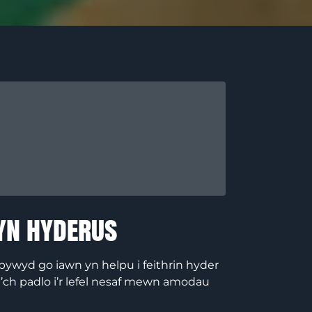
 yn hyderus
bywyd go iawn yn helpu i feithrin hyder
’ch padlo i’r lefel nesaf mewn amodau