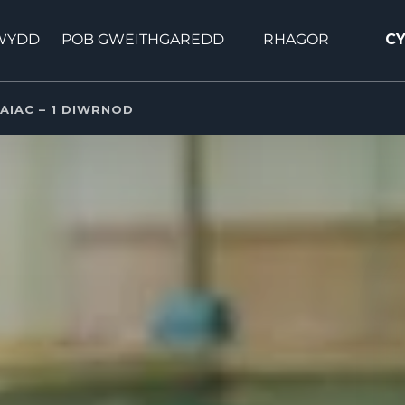
Open Pob Gweithgaredd Menu
Open More Menu
RWYDD
POB GWEITHGAREDD
RHAGOR
C
CAIAC – 1 DIWRNOD