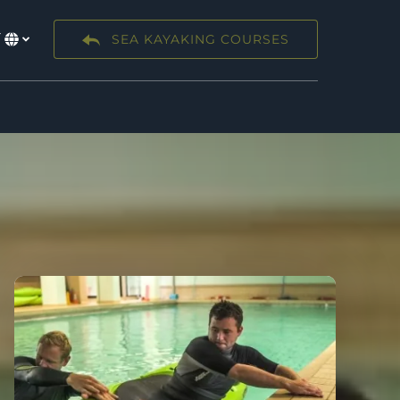
Y
SEA KAYAKING COURSES
Dewiswch
eich
iaith