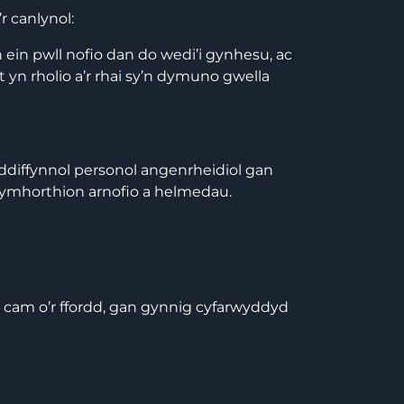
r canlynol:
 ein pwll nofio dan do wedi’i gynhesu, ac
t yn rholio a’r rhai sy’n dymuno gwella
mddiffynnol personol angenrheidiol gan
cymhorthion arnofio a helmedau.
b cam o’r ffordd, gan gynnig cyfarwyddyd