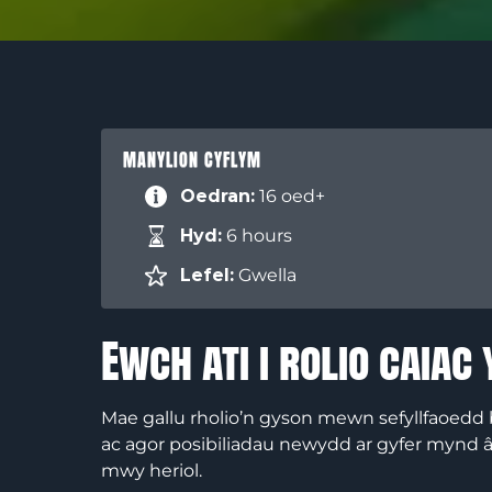
MANYLION CYFLYM
Oedran:
16 oed+
Hyd:
6 hours
Lefel:
Gwella
Ewch ati i rolio caiac
Mae gallu rholio’n gyson mewn sefyllfaoedd 
ac agor posibiliadau newydd ar gyfer mynd â
mwy heriol.