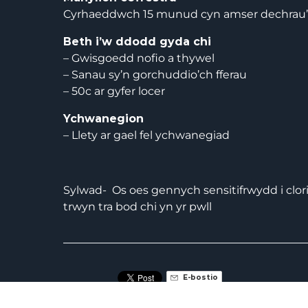
Cyrhaeddwch 15 munud cyn amser dechrau’
Beth i’w ddodd gyda chi
– Gwisgoedd nofio a thywel
– Sanau sy’n gorchuddio’ch fferau
– 50c ar gyfer locer
Ychwanegion
– Llety ar gael fel ychwanegiad
Sylwad- Os oes gennych sensitifrwydd i clori
trwyn tra bod chi yn yr pwll
E-bostio