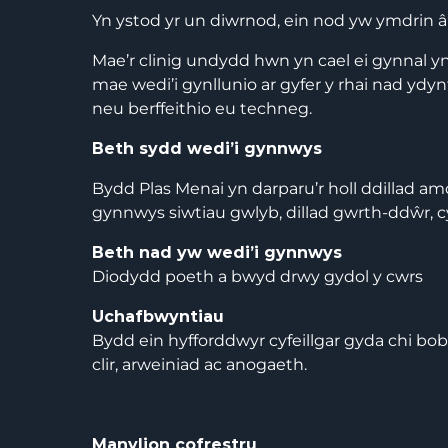
Yn ystod yr un diwrnod, ein nod yw ymdrin â’
Mae’r clinig undydd hwn yn cael ei gynnal yn
mae wedi’i gynllunio ar gyfer y rhai nad ydyn
neu berffeithio eu techneg.
Beth sydd wedi’i gynnwys
Bydd Plas Menai yn darparu’r holl ddillad a
gynnwys siwtiau gwlyb, dillad gwrth-ddŵr, 
Beth nad yw wedi’i gynnwys
Diodydd poeth a bwyd drwy gydol y cwrs
Uchafbwyntiau
Bydd ein hyfforddwyr cyfeillgar gyda chi bo
clir, arweiniad ac anogaeth.
Manylion cofrestru