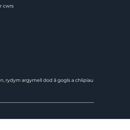
r cwrs
n, rydym argymell dod â gogls a chlipiau