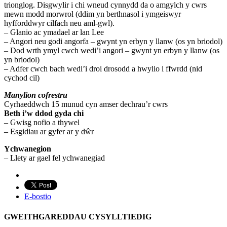
trionglog. Disgwylir i chi wneud cynnydd da o amgylch y cwrs
mewn modd morwrol (ddim yn berthnasol i ymgeiswyr
hyfforddwyr cilfach neu aml-gwl).
– Glanio ac ymadael ar lan Lee
– Angori neu godi angorfa – gwynt yn erbyn y llanw (os yn briodol)
– Dod wrth ymyl cwch wedi’i angori – gwynt yn erbyn y llanw (os
yn briodol)
– Adfer cwch bach wedi’i droi drosodd a hwylio i ffwrdd (nid
cychod cil)
Manylion cofrestru
Cyrhaeddwch 15 munud cyn amser dechrau’r cwrs
Beth i’w ddod gyda chi
– Gwisg nofio a thywel
– Esgidiau ar gyfer ar y dŵr
Ychwanegion
– Llety ar gael fel ychwanegiad
E-bostio
GWEITHGAREDDAU CYSYLLTIEDIG