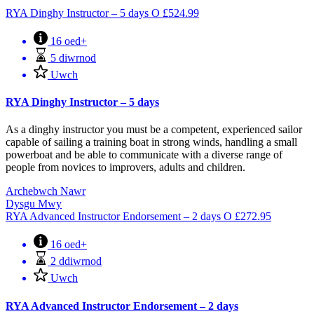
RYA Dinghy Instructor – 5 days
O
£
524.99
16 oed+
5 diwrnod
Uwch
RYA Dinghy Instructor – 5 days
As a dinghy instructor you must be a competent, experienced sailor
capable of sailing a training boat in strong winds, handling a small
powerboat and be able to communicate with a diverse range of
people from novices to improvers, adults and children.
Archebwch Nawr
Dysgu Mwy
RYA Advanced Instructor Endorsement – 2 days
O
£
272.95
16 oed+
2 ddiwrnod
Uwch
RYA Advanced Instructor Endorsement – 2 days