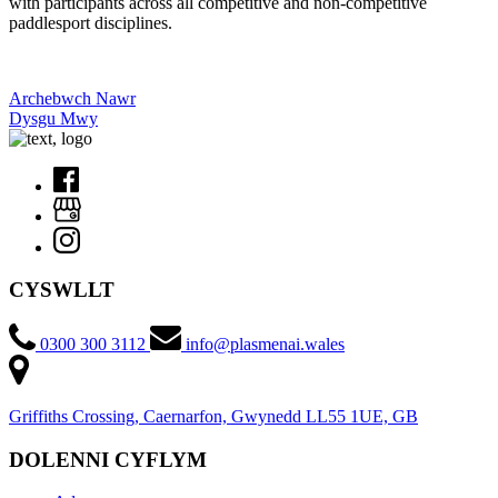
with participants across all competitive and non-competitive
paddlesport disciplines.
Archebwch Nawr
Dysgu Mwy
CYSWLLT
0300 300 3112
info@plasmenai.wales
Griffiths Crossing, Caernarfon, Gwynedd LL55 1UE, GB
DOLENNI CYFLYM