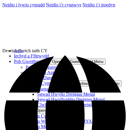
Neidio i lywio cynradd
Neidio i’r cynnwys
Neidio i’r troedyn
Adra
Dewiswch eich iaith
CY
Iechyd a Ffitrwydd
Pob Gweithgaredd
Open Pob Gweithgaredd Menu
Pob Gweithgaredd
Wythnosau Antur
Sesiynau Darganfod
Clybiau Cymunedol
Open Clybiau Cymunedol Menu
Darganfod Caiacio
Sgwad Hwylio Dreigiau Menai
Sgwad Hwylfyrddio Dreigiau Menai
Clwb Gweithgareddau Dreigiau Menai
Bob Cwrs
Open Bob Cwrs Menu
Cyrsiau Cwch Pwer RYA
Cyrsiau Wingsurfio a Wingfoil RYA
Cyrsiau Mor Deithio RYA