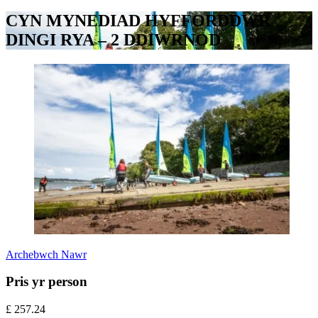
CYN MYNEDIAD HYFFORDDWR
DINGI RYA – 2 DDIWRNOD
Archebwch Nawr
Pris yr person
£
257.24