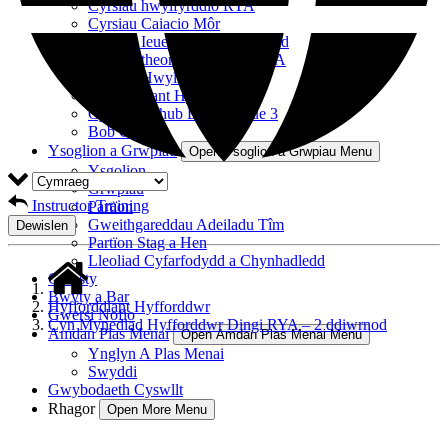
Cyrsiau hwylfyrddio RYA
Cyrsiau Caiacio Môr
Cyrsiau Ieuenctid – Dan 16 oed
Cyrsiau theori achrededig RYA
Cyrsiau Hwylio RYA
Hyfforddiant Hyfforddwr
Cyrsiau Achub Dwr Rescue 3
Bob Cwrs
Ysoglion a Grwpiau
Open Ysoglion a Grwpiau Menu
Ysgolion
Grwpiau
Instructor Training
Partïon
Gweithgareddau Adeiladu Tîm
Dewislen
Partïon Stag a Hen
Lleoliad Cyfarfodydd a Chynhadledd
Gwesty
Bwyty a Bar
Hyfforddiant Hyfforddwr
Gwersi Nofio
Cyn Mynediad Hyfforddwr Dingi RYA – 2 ddiwrnod
Amdan Plas Menai
Open Amdan Plas Menai Menu
Ynglyn A Plas Menai
Swyddi
Gwybodaeth Cyswllt
Rhagor
Open More Menu