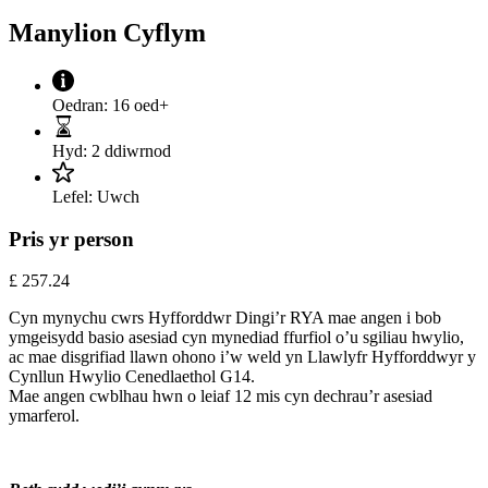
Manylion Cyflym
Oedran:
16 oed+
Hyd:
2 ddiwrnod
Lefel:
Uwch
Pris yr person
£
257.24
Cyn mynychu cwrs Hyfforddwr Dingi’r RYA mae angen i bob
ymgeisydd basio asesiad cyn mynediad ffurfiol o’u sgiliau hwylio,
ac mae disgrifiad llawn ohono i’w weld yn Llawlyfr Hyfforddwyr y
Cynllun Hwylio Cenedlaethol G14.
Mae angen cwblhau hwn o leiaf 12 mis cyn dechrau’r asesiad
ymarferol.