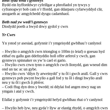
Beth sydd wedi’i gynnwys
Bydd ein hyfforddwyr cyfeillgar a phrofiadol yn tywys y
cyfranogwyr bob cam o’r ffordd, gan ddarparu cyfarwyddyd clir,
anogaeth ac amgylchedd dysgu cadarnhaol.
Beth nad yw wedi’i gynnwys
Diodydd poeth a bwyd drwy gydol y cwrs
Yr Cwrs
Yn ystod yr asesiad, gofynnir i’r ymgeisydd gwblhau’r canlynol
– Hwylio o amgylch cwrs trionglog o 100m (o leiaf) o goesau hyd
eithaf eu gallu gan ddefnyddio holl offer arferol y cwch, gan
gynnwys spinnaker os yw’n cael ei gario.
– Hwylio cwrs crwn tynn o amgylch cwch llonydd, gan wneud dim
ond un tac ac un gybe.
– Hwylio cwrs ‘dilyn fy arweinydd’ y tu ôl i gwch arall. Gall y cwrs
gynnwys pob pwynt hwylio a gall fod y tu ôl i dingi hwylio arall
neu y tu ôl i gwch â phŵer.
– Codi ffug dyn dros y bwrdd; ni ddylai fod angen mwy nag un
ymgais i atal y cwch.
Efallai y gofynnir i’r ymgeisydd hefyd gwblhau rhai o’r canlynol
– Hwylio heb lyw, neu gyda’r llyw ar elastig rhydd, o amgylch cwrs